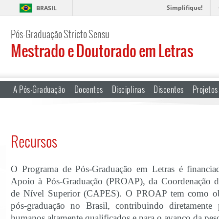
Simplifique!
BRASIL
Pós-Graduação Stricto Sensu
Mestrado e Doutorado em Letras
A Pós-Graduação
Docentes
Disciplinas
Discentes
Projetos
Recursos
O Programa de Pós-Graduação em Letras é financi
Apoio à Pós-Graduação (PROAP), da Coordenação de
de Nível Superior (CAPES). O PROAP tem como objet
pós-graduação no Brasil, contribuindo diretamente
humanos altamente qualificados e para o avanço da pes